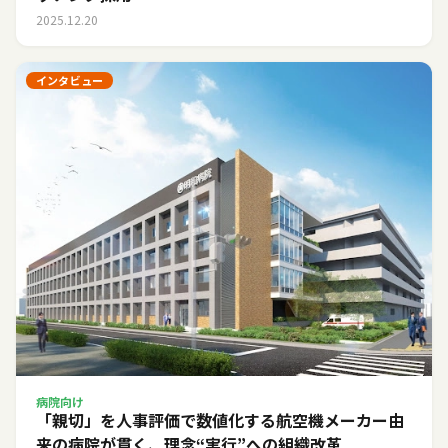
2025.12.20
インタビュー
病院向け
「親切」を人事評価で数値化する――航空機メーカー由
来の病院が貫く、理念“実行”への組織改革