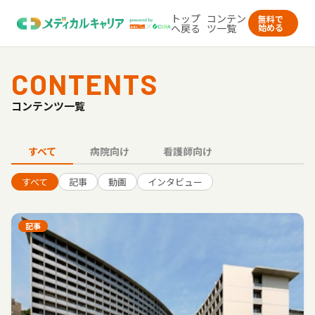
トップ
コンテン
無料で
へ戻る
ツ一覧
始める
CONTENTS
コンテンツ一覧
すべて
病院向け
看護師向け
すべて
記事
動画
インタビュー
記事