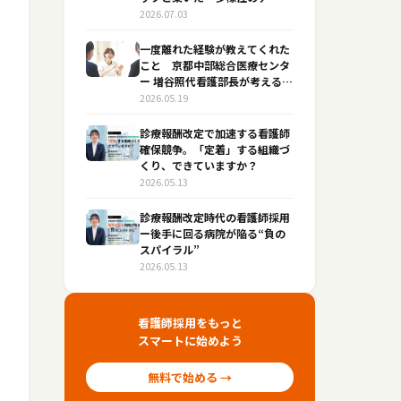
医療」
2026.07.03
一度離れた経験が教えてくれた
こと 京都中部総合医療センタ
ー 増谷照代看護部長が考える
「働き続けられる病院」
2026.05.19
診療報酬改定で加速する看護師
確保競争。「定着」する組織づ
くり、できていますか？
2026.05.13
診療報酬改定時代の看護師採用
ー後手に回る病院が陥る“負の
スパイラル”
2026.05.13
看護師採用をもっと
スマートに始めよう
無料で始める →