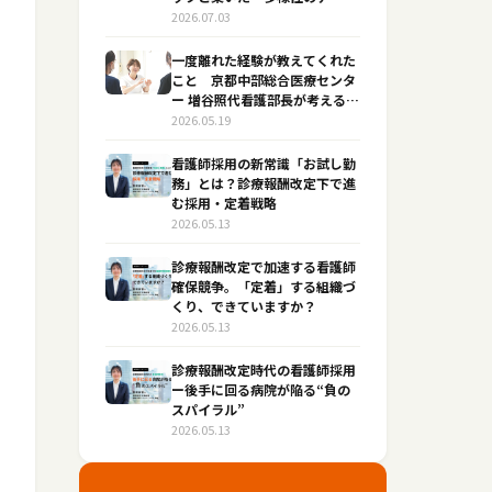
医療」
2026.07.03
一度離れた経験が教えてくれた
こと 京都中部総合医療センタ
ー 増谷照代看護部長が考える
「働き続けられる病院」
2026.05.19
看護師採用の新常識「お試し勤
務」とは？診療報酬改定下で進
む採用・定着戦略
2026.05.13
診療報酬改定で加速する看護師
確保競争。「定着」する組織づ
くり、できていますか？
2026.05.13
診療報酬改定時代の看護師採用
ー後手に回る病院が陥る“負の
スパイラル”
2026.05.13