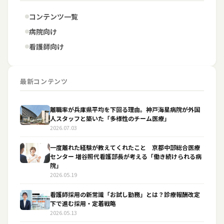
コンテンツ一覧
病院向け
看護師向け
最新コンテンツ
離職率が兵庫県平均を下回る理由。神戸海星病院が外国
人スタッフと築いた「多様性のチーム医療」
2026.07.03
一度離れた経験が教えてくれたこと 京都中部総合医療
センター 増谷照代看護部長が考える「働き続けられる病
院」
2026.05.19
看護師採用の新常識「お試し勤務」とは？診療報酬改定
下で進む採用・定着戦略
2026.05.13