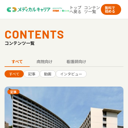
トップ
コンテン
無料で
へ戻る
ツ一覧
始める
CONTENTS
コンテンツ一覧
すべて
病院向け
看護師向け
すべて
記事
動画
インタビュー
記事