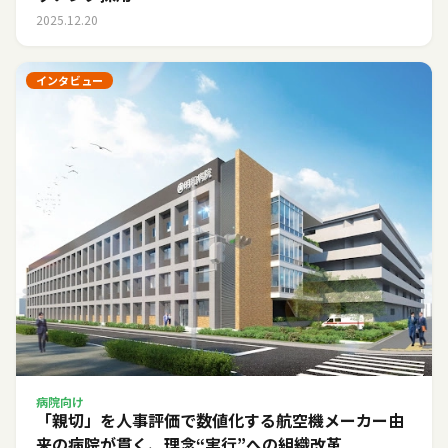
2025.12.20
インタビュー
病院向け
「親切」を人事評価で数値化する――航空機メーカー由
来の病院が貫く、理念“実行”への組織改革