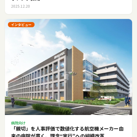
2025.12.20
インタビュー
病院向け
「親切」を人事評価で数値化する――航空機メーカー由
来の病院が貫く、理念“実行”への組織改革