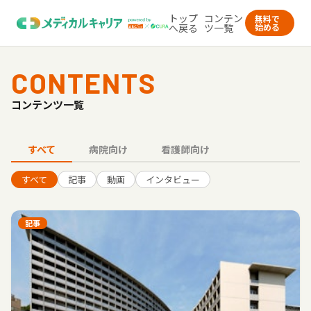
トップ
コンテン
無料で
へ戻る
ツ一覧
始める
CONTENTS
コンテンツ一覧
すべて
病院向け
看護師向け
すべて
記事
動画
インタビュー
記事