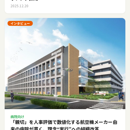
2025.12.20
インタビュー
病院向け
「親切」を人事評価で数値化する――航空機メーカー由
来の病院が貫く、理念“実行”への組織改革