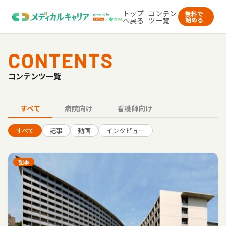
トップ
コンテン
無料で
へ戻る
ツ一覧
始める
CONTENTS
コンテンツ一覧
すべて
病院向け
看護師向け
すべて
記事
動画
インタビュー
記事