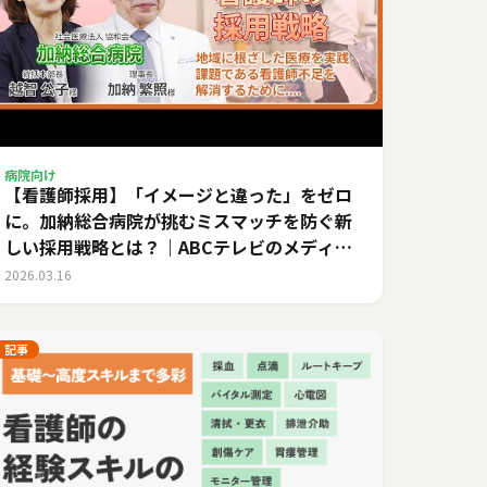
病院向け
【看護師採用】「イメージと違った」をゼロ
に。加納総合病院が挑むミスマッチを防ぐ新
しい採用戦略とは？｜ABCテレビのメディカ
ルキャリア
2026.03.16
記事