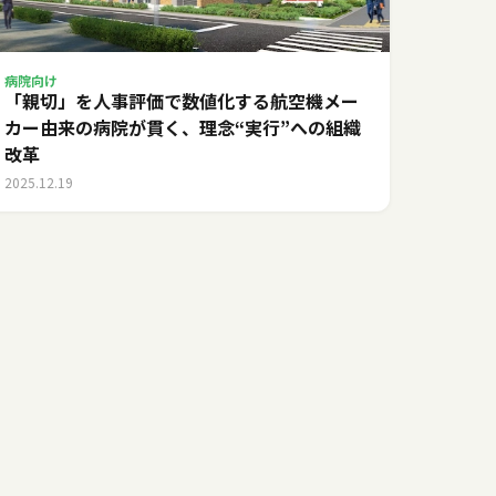
病院向け
「親切」を人事評価で数値化する――航空機メー
カー由来の病院が貫く、理念“実行”への組織
改革
2025.12.19