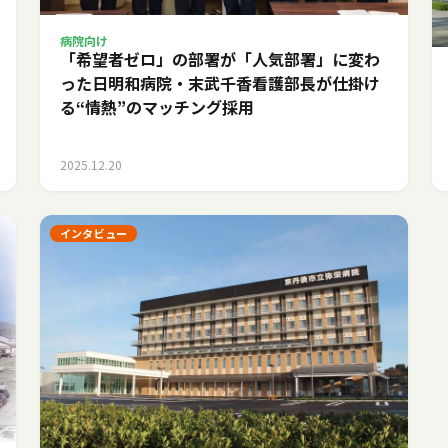
病院向け
「希望者ゼロ」の部署が「人気部署」に変わ
った日――明和病院・末武千香看護部長が仕掛け
る“情熱”のマッチング採用
2025.12.20
インタビュー