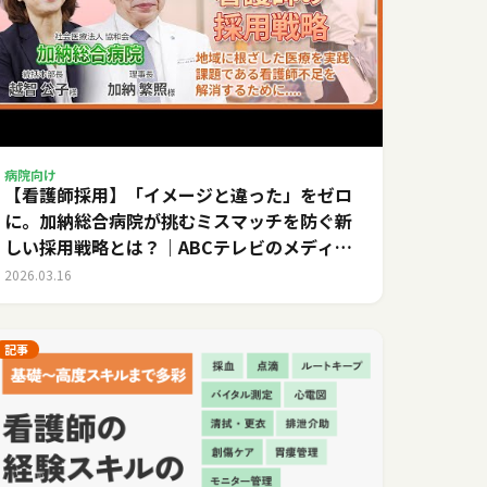
病院向け
【看護師採用】「イメージと違った」をゼロ
に。加納総合病院が挑むミスマッチを防ぐ新
しい採用戦略とは？｜ABCテレビのメディカ
ルキャリア
2026.03.16
記事