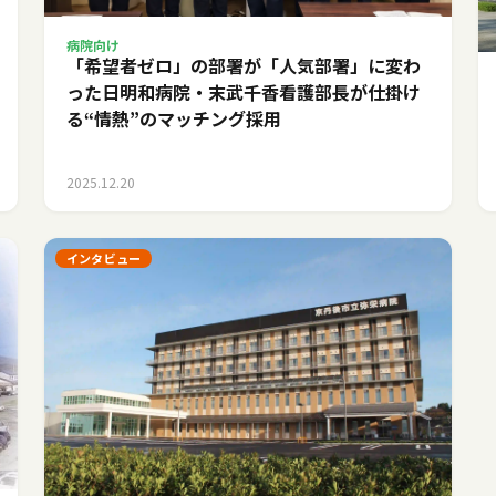
病院向け
「希望者ゼロ」の部署が「人気部署」に変わ
った日――明和病院・末武千香看護部長が仕掛け
る“情熱”のマッチング採用
2025.12.20
インタビュー