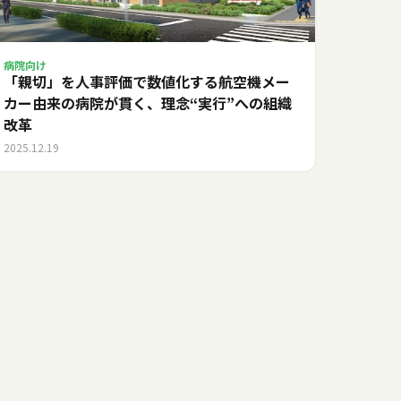
病院向け
「親切」を人事評価で数値化する――航空機メー
カー由来の病院が貫く、理念“実行”への組織
改革
2025.12.19