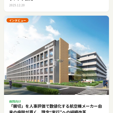
2025.12.20
インタビュー
病院向け
「親切」を人事評価で数値化する――航空機メーカー由
来の病院が貫く、理念“実行”への組織改革