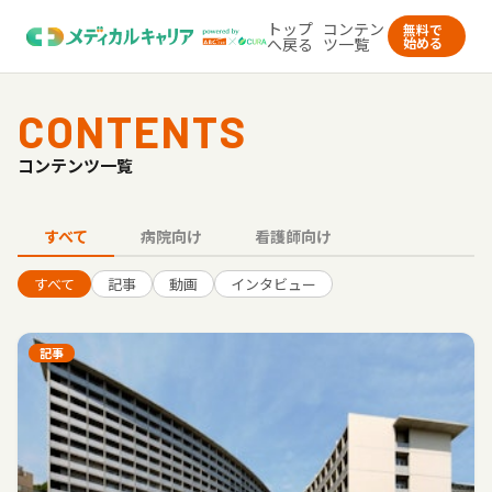
トップ
コンテン
無料で
へ戻る
ツ一覧
始める
CONTENTS
コンテンツ一覧
すべて
病院向け
看護師向け
すべて
記事
動画
インタビュー
記事