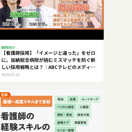
病院向け
【看護師採用】「イメージと違った」をゼロ
に。加納総合病院が挑むミスマッチを防ぐ新
しい採用戦略とは？｜ABCテレビのメディカ
ルキャリア
2026.03.16
記事