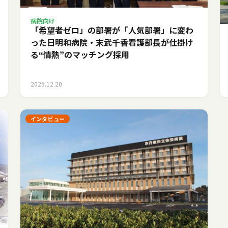
病院向け
「希望者ゼロ」の部署が「人気部署」に変わ
った日――明和病院・末武千香看護部長が仕掛け
る“情熱”のマッチング採用
2025.12.20
インタビュー