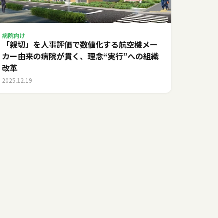
病院向け
「親切」を人事評価で数値化する――航空機メー
カー由来の病院が貫く、理念“実行”への組織
改革
2025.12.19