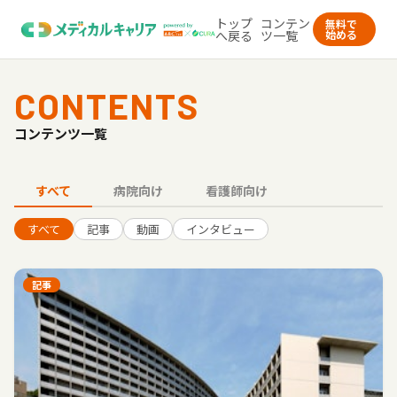
トップ
コンテン
無料で
へ戻る
ツ一覧
始める
CONTENTS
コンテンツ一覧
すべて
病院向け
看護師向け
すべて
記事
動画
インタビュー
記事