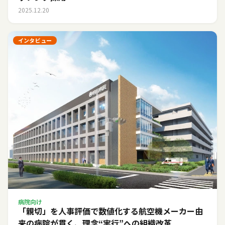
2025.12.20
インタビュー
病院向け
「親切」を人事評価で数値化する――航空機メーカー由
来の病院が貫く、理念“実行”への組織改革