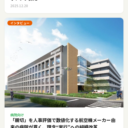
2025.12.20
インタビュー
病院向け
「親切」を人事評価で数値化する――航空機メーカー由
来の病院が貫く、理念“実行”への組織改革