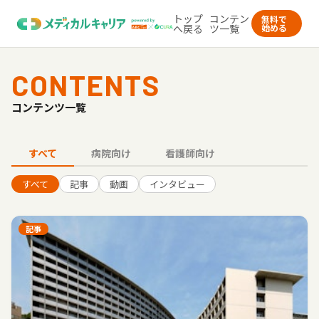
トップ
コンテン
無料で
へ戻る
ツ一覧
始める
CONTENTS
コンテンツ一覧
すべて
病院向け
看護師向け
すべて
記事
動画
インタビュー
記事