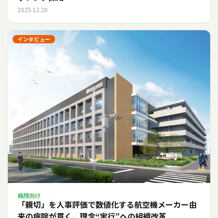
2025.12.20
インタビュー
病院向け
「親切」を人事評価で数値化する――航空機メーカー由
来の病院が貫く、理念“実行”への組織改革