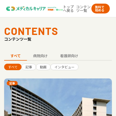
トップ
コンテン
無料で
へ戻る
ツ一覧
始める
CONTENTS
コンテンツ一覧
すべて
病院向け
看護師向け
すべて
記事
動画
インタビュー
記事