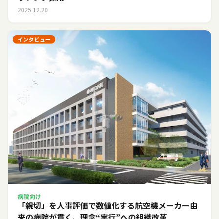
2025.12.20
インタビュー
病院向け
「親切」を人事評価で数値化する――航空機メーカー由
来の病院が貫く、理念“実行”への組織改革