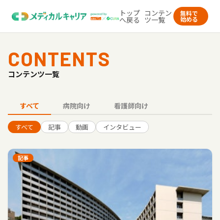
トップ
コンテン
無料で
へ戻る
ツ一覧
始める
CONTENTS
コンテンツ一覧
すべて
病院向け
看護師向け
すべて
記事
動画
インタビュー
記事