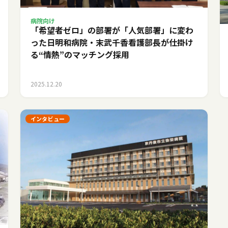
病院向け
「希望者ゼロ」の部署が「人気部署」に変わ
った日――明和病院・末武千香看護部長が仕掛け
る“情熱”のマッチング採用
2025.12.20
インタビュー