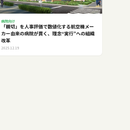
病院向け
「親切」を人事評価で数値化する――航空機メー
カー由来の病院が貫く、理念“実行”への組織
改革
2025.12.19