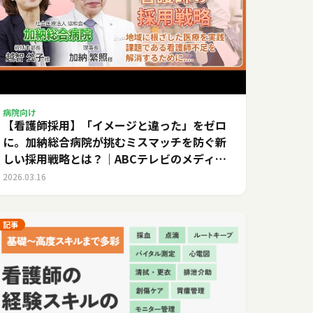
病院向け
【看護師採用】「イメージと違った」をゼロ
に。加納総合病院が挑むミスマッチを防ぐ新
しい採用戦略とは？｜ABCテレビのメディカ
ルキャリア
2026.03.16
記事