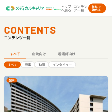
トップ
コンテン
無料で
へ戻る
ツ一覧
始める
CONTENTS
コンテンツ一覧
すべて
病院向け
看護師向け
すべて
記事
動画
インタビュー
記事