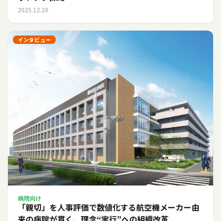
2025.12.20
インタビュー
病院向け
「親切」を人事評価で数値化する――航空機メーカー由
来の病院が貫く、理念“実行”への組織改革