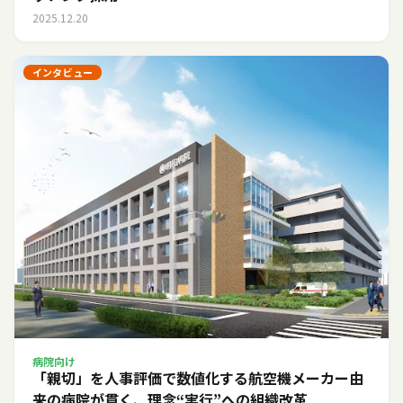
2025.12.20
インタビュー
病院向け
「親切」を人事評価で数値化する――航空機メーカー由
来の病院が貫く、理念“実行”への組織改革