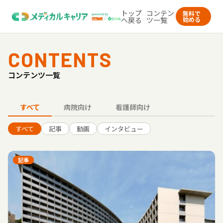
トップ
コンテン
無料で
へ戻る
ツ一覧
始める
CONTENTS
コンテンツ一覧
すべて
病院向け
看護師向け
すべて
記事
動画
インタビュー
記事