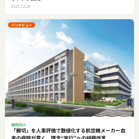
2025.12.20
インタビュー
病院向け
「親切」を人事評価で数値化する――航空機メーカー由
来の病院が貫く、理念“実行”への組織改革