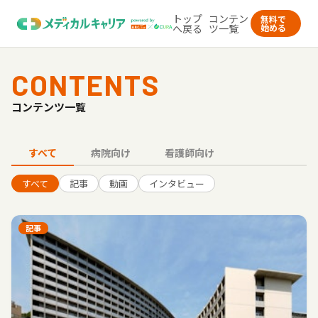
トップ
コンテン
無料で
へ戻る
ツ一覧
始める
CONTENTS
コンテンツ一覧
すべて
病院向け
看護師向け
すべて
記事
動画
インタビュー
記事