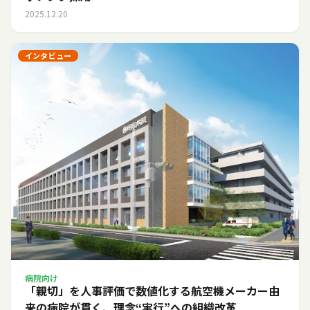
2025.12.20
インタビュー
病院向け
「親切」を人事評価で数値化する――航空機メーカー由
来の病院が貫く、理念“実行”への組織改革