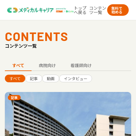
トップ
コンテン
無料で
へ戻る
ツ一覧
始める
CONTENTS
コンテンツ一覧
すべて
病院向け
看護師向け
すべて
記事
動画
インタビュー
記事