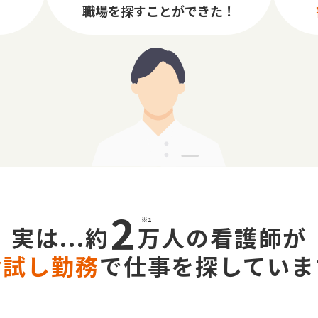
！
職場を探すことができた！
2
※1
実は...約
万人
の
看護師が
お試し勤務
で
仕事を探していま