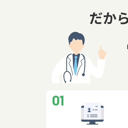
だか
01