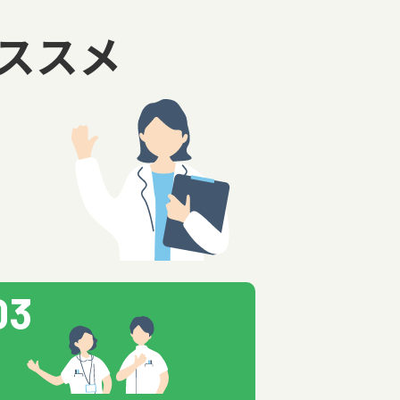
ススメ
！
03