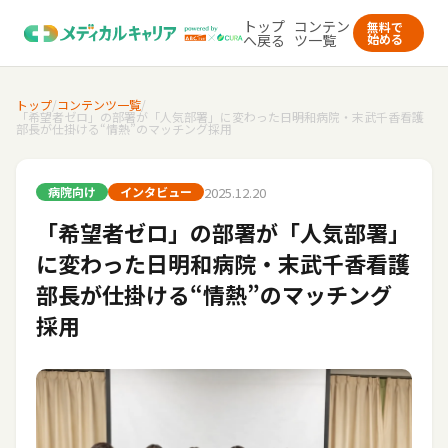
トップ
コンテン
無料で
へ戻る
ツ一覧
始める
トップ
/
コンテンツ一覧
/
「希望者ゼロ」の部署が「人気部署」に変わった日――明和病院・末武千香看護
部長が仕掛ける“情熱”のマッチング採用
2025.12.20
病院向け
インタビュー
「希望者ゼロ」の部署が「人気部署」
に変わった日――明和病院・末武千香看護
部長が仕掛ける“情熱”のマッチング
採用