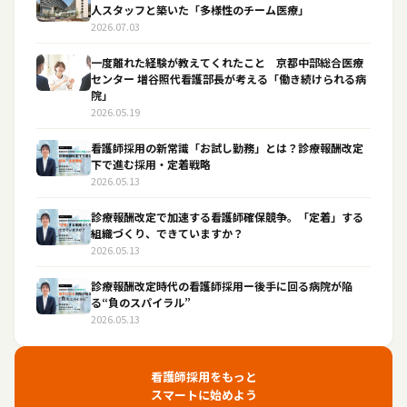
人スタッフと築いた「多様性のチーム医療」
2026.07.03
一度離れた経験が教えてくれたこと 京都中部総合医療
センター 増谷照代看護部長が考える「働き続けられる病
院」
2026.05.19
看護師採用の新常識「お試し勤務」とは？診療報酬改定
下で進む採用・定着戦略
2026.05.13
診療報酬改定で加速する看護師確保競争。「定着」する
組織づくり、できていますか？
2026.05.13
診療報酬改定時代の看護師採用ー後手に回る病院が陥
る“負のスパイラル”
2026.05.13
看護師採用をもっと
スマートに始めよう