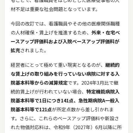
ることで、看護職員をはじめとした医療従事者の人
材不足は重要な社会問題となっています。
今回の改訂では、看護職員やその他の医療関係職種
の人材確保・賃上げを推進するため、
外来・在宅ベ
ースアップ評価料および入院ベースアップ評価料が
拡充
されました。
経営者にとって極めて重い現実となるのが、
継続的
な賃上げの取り組みを行っていない病院に対する入
院基本料等からの減算規定
です。2024年3月比で継
続的賃上げが行われていない場合、
特定機能病院入
院基本料等で1日につき141点、急性期病院A一般入
院基本料等で121点
が所定点数から差し引かれま
す。さらに、これらのベースアップ評価料や新設さ
れた物価対応料は、令和9年（2027年）6月以降に所