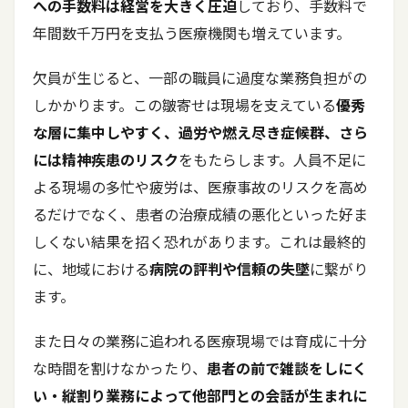
への手数料は経営を大きく圧迫
しており、手数料で
年間数千万円を支払う医療機関も増えています。
欠員が生じると、一部の職員に過度な業務負担がの
しかかります。この皺寄せは現場を支えている
優秀
な層に集中しやすく、過労や燃え尽き症候群、さら
には精神疾患のリスク
をもたらします。人員不足に
よる現場の多忙や疲労は、医療事故のリスクを高め
るだけでなく、患者の治療成績の悪化といった好ま
しくない結果を招く恐れがあります。これは最終的
に、地域における
病院の評判や信頼の失墜
に繋がり
ます。
また日々の業務に追われる医療現場では育成に十分
な時間を割けなかったり、
患者の前で雑談をしにく
い・縦割り業務によって他部門との会話が生まれに