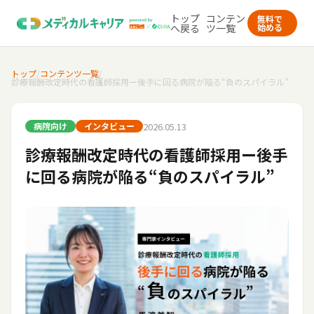
トップ
コンテン
無料で
へ戻る
ツ一覧
始める
トップ
/
コンテンツ一覧
/
診療報酬改定時代の看護師採用ー後手に回る病院が陥る“負のスパイラル”
2026.05.13
病院向け
インタビュー
診療報酬改定時代の看護師採用ー後手
に回る病院が陥る“負のスパイラル”