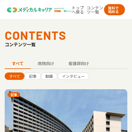
トップ
コンテン
無料で
へ戻る
ツ一覧
始める
CONTENTS
コンテンツ一覧
すべて
病院向け
看護師向け
すべて
記事
動画
インタビュー
記事