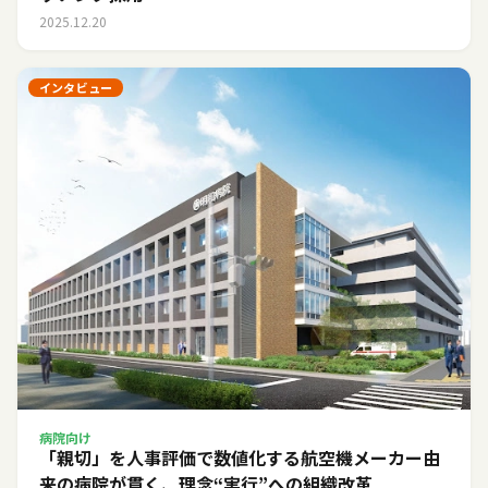
2025.12.20
インタビュー
病院向け
「親切」を人事評価で数値化する――航空機メーカー由
来の病院が貫く、理念“実行”への組織改革