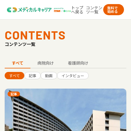
トップ
コンテン
無料で
へ戻る
ツ一覧
始める
CONTENTS
コンテンツ一覧
すべて
病院向け
看護師向け
すべて
記事
動画
インタビュー
記事