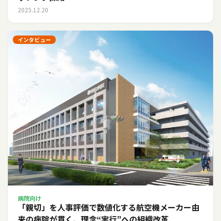
2025.12.20
インタビュー
病院向け
「親切」を人事評価で数値化する――航空機メーカー由
来の病院が貫く、理念“実行”への組織改革