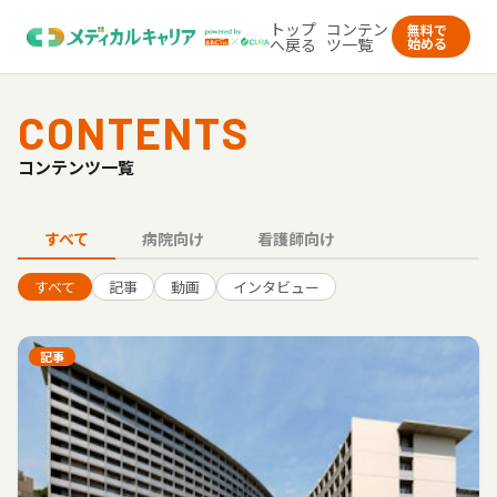
トップ
コンテン
無料で
へ戻る
ツ一覧
始める
CONTENTS
コンテンツ一覧
すべて
病院向け
看護師向け
すべて
記事
動画
インタビュー
記事