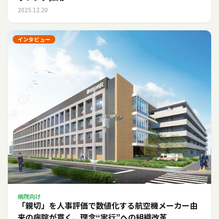
2025.12.20
インタビュー
病院向け
「親切」を人事評価で数値化する――航空機メーカー由
来の病院が貫く、理念“実行”への組織改革