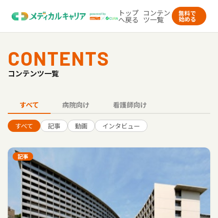
トップ
コンテン
無料で
へ戻る
ツ一覧
始める
CONTENTS
コンテンツ一覧
すべて
病院向け
看護師向け
すべて
記事
動画
インタビュー
記事