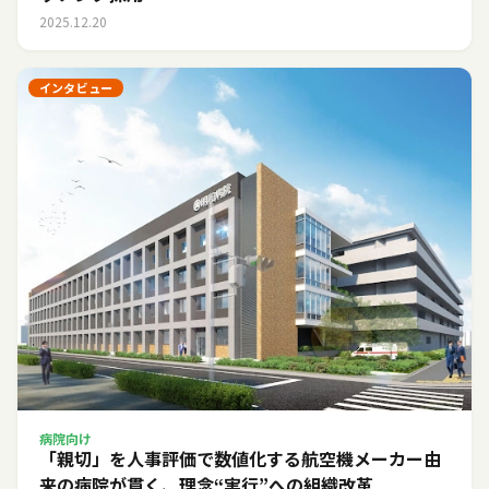
2025.12.20
インタビュー
病院向け
「親切」を人事評価で数値化する――航空機メーカー由
来の病院が貫く、理念“実行”への組織改革