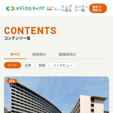
トップ
コンテン
無料で
へ戻る
ツ一覧
始める
CONTENTS
コンテンツ一覧
すべて
病院向け
看護師向け
すべて
記事
動画
インタビュー
記事