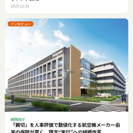
2025.12.20
インタビュー
病院向け
「親切」を人事評価で数値化する――航空機メーカー由
来の病院が貫く、理念“実行”への組織改革