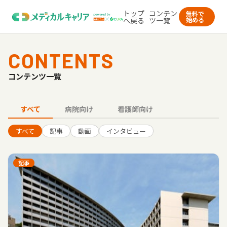
トップ
コンテン
無料で
へ戻る
ツ一覧
始める
CONTENTS
コンテンツ一覧
すべて
病院向け
看護師向け
すべて
記事
動画
インタビュー
記事