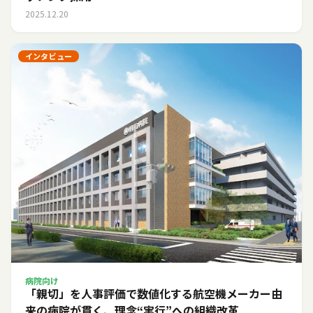
2025.12.20
インタビュー
病院向け
「親切」を人事評価で数値化する――航空機メーカー由
来の病院が貫く、理念“実行”への組織改革