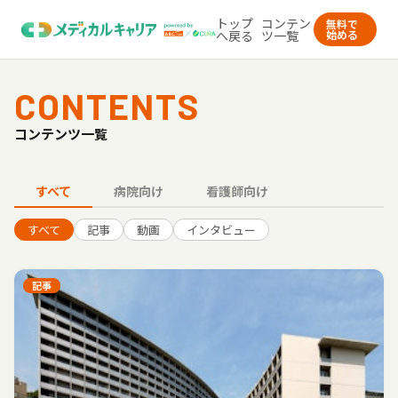
トップ
コンテン
無料で
へ戻る
ツ一覧
始める
CONTENTS
コンテンツ一覧
すべて
病院向け
看護師向け
すべて
記事
動画
インタビュー
記事