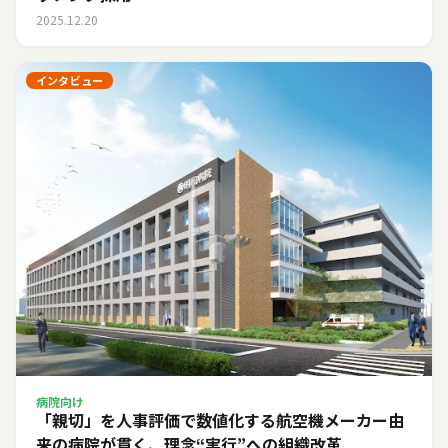
2025.12.20
インタビュー
病院向け
「親切」を人事評価で数値化する――航空機メーカー由
来の病院が貫く、理念“実行”への組織改革