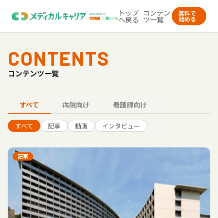
トップ
コンテン
無料で
へ戻る
ツ一覧
始める
CONTENTS
コンテンツ一覧
すべて
病院向け
看護師向け
すべて
記事
動画
インタビュー
記事