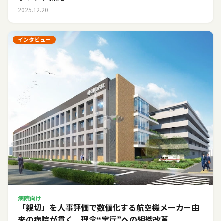
2025.12.20
インタビュー
病院向け
「親切」を人事評価で数値化する――航空機メーカー由
来の病院が貫く、理念“実行”への組織改革