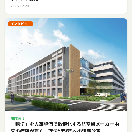
2025.12.20
インタビュー
病院向け
「親切」を人事評価で数値化する――航空機メーカー由
来の病院が貫く、理念“実行”への組織改革