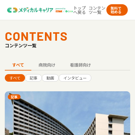
トップ
コンテン
無料で
へ戻る
ツ一覧
始める
CONTENTS
コンテンツ一覧
すべて
病院向け
看護師向け
すべて
記事
動画
インタビュー
記事