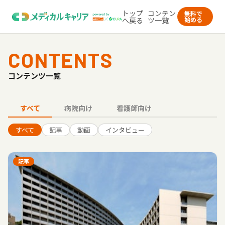
トップ
コンテン
無料で
へ戻る
ツ一覧
始める
CONTENTS
コンテンツ一覧
すべて
病院向け
看護師向け
すべて
記事
動画
インタビュー
記事