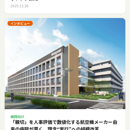
2025.12.20
インタビュー
病院向け
「親切」を人事評価で数値化する――航空機メーカー由
来の病院が貫く、理念“実行”への組織改革