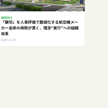
病院向け
「親切」を人事評価で数値化する――航空機メー
カー由来の病院が貫く、理念“実行”への組織
改革
2025.12.19