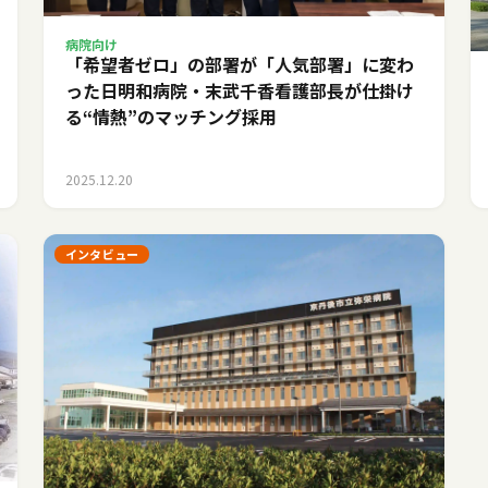
病院向け
「希望者ゼロ」の部署が「人気部署」に変わ
った日――明和病院・末武千香看護部長が仕掛け
る“情熱”のマッチング採用
2025.12.20
インタビュー