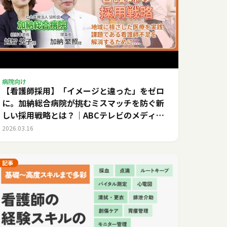
病院向け
【看護師採用】「イメージと違った」をゼロ
に。加納総合病院が挑むミスマッチを防ぐ新
しい採用戦略とは？｜ABCテレビのメディカ
ルキャリア
2026.03.16
記事