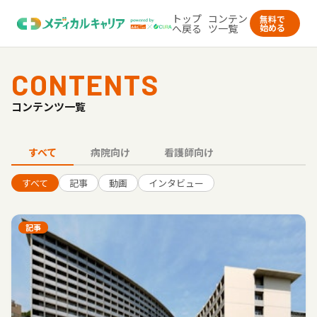
トップ
コンテン
無料で
へ戻る
ツ一覧
始める
CONTENTS
コンテンツ一覧
すべて
病院向け
看護師向け
すべて
記事
動画
インタビュー
記事