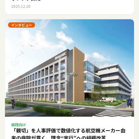
2025.12.20
インタビュー
病院向け
「親切」を人事評価で数値化する――航空機メーカー由
来の病院が貫く、理念“実行”への組織改革