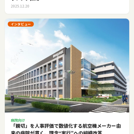
2025.12.20
インタビュー
病院向け
「親切」を人事評価で数値化する――航空機メーカー由
来の病院が貫く、理念“実行”への組織改革