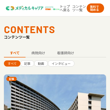
トップ
コンテン
無料で
へ戻る
ツ一覧
始める
CONTENTS
コンテンツ一覧
すべて
病院向け
看護師向け
すべて
記事
動画
インタビュー
記事