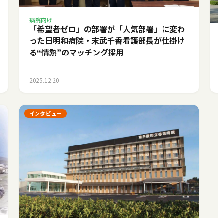
病院向け
「希望者ゼロ」の部署が「人気部署」に変わ
った日――明和病院・末武千香看護部長が仕掛け
る“情熱”のマッチング採用
2025.12.20
インタビュー