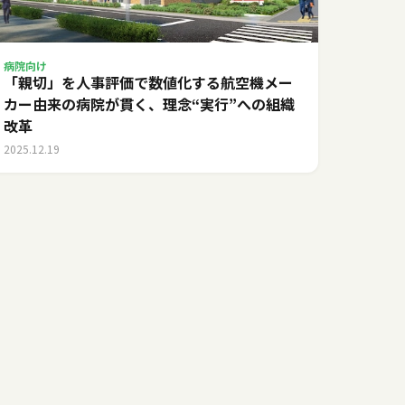
病院向け
「親切」を人事評価で数値化する――航空機メー
カー由来の病院が貫く、理念“実行”への組織
改革
2025.12.19