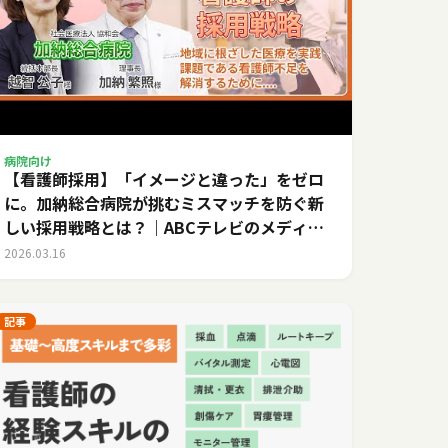
病院向け
【看護師採用】「イメージと違った」をゼロ
に。加納総合病院が挑むミスマッチを防ぐ新
しい採用戦略とは？｜ABCテレビのメディカ
ルキャリア
2026.03.16
記事