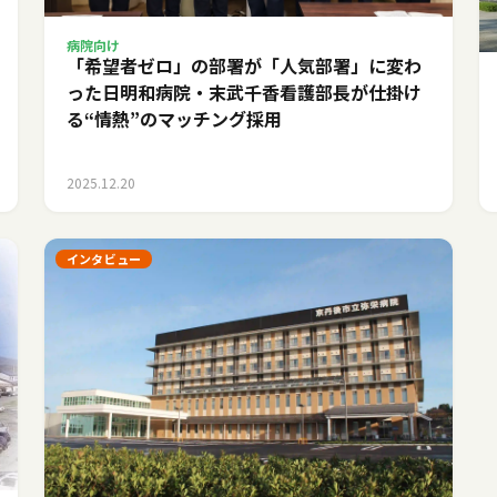
病院向け
「希望者ゼロ」の部署が「人気部署」に変わ
った日――明和病院・末武千香看護部長が仕掛け
る“情熱”のマッチング採用
2025.12.20
インタビュー