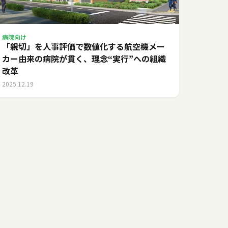
病院向け
「親切」を人事評価で数値化する――航空機メー
カー由来の病院が貫く、理念“実行”への組織
改革
2025.12.19