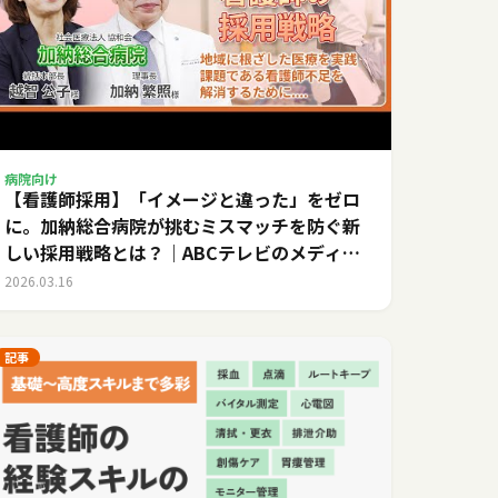
病院向け
【看護師採用】「イメージと違った」をゼロ
に。加納総合病院が挑むミスマッチを防ぐ新
しい採用戦略とは？｜ABCテレビのメディカ
ルキャリア
2026.03.16
記事