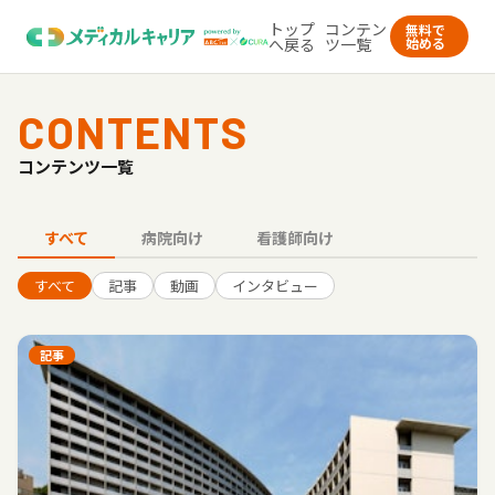
トップ
コンテン
無料で
へ戻る
ツ一覧
始める
CONTENTS
コンテンツ一覧
すべて
病院向け
看護師向け
すべて
記事
動画
インタビュー
記事