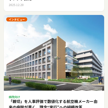
2025.12.20
インタビュー
病院向け
「親切」を人事評価で数値化する――航空機メーカー由
来の病院が貫く、理念“実行”への組織改革