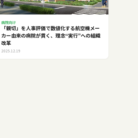
病院向け
「親切」を人事評価で数値化する――航空機メー
カー由来の病院が貫く、理念“実行”への組織
改革
2025.12.19