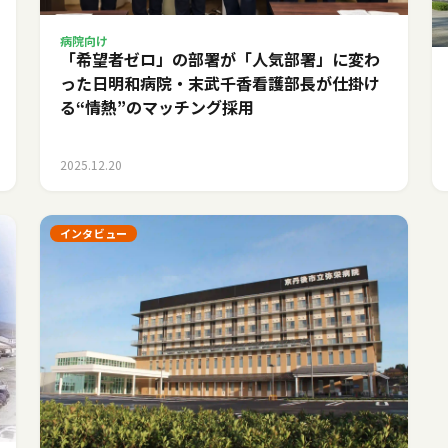
病院向け
「希望者ゼロ」の部署が「人気部署」に変わ
った日――明和病院・末武千香看護部長が仕掛け
る“情熱”のマッチング採用
2025.12.20
インタビュー