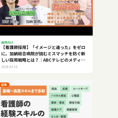
病院向け
【看護師採用】「イメージと違った」をゼロ
に。加納総合病院が挑むミスマッチを防ぐ新
しい採用戦略とは？｜ABCテレビのメディカ
ルキャリア
2026.03.16
記事