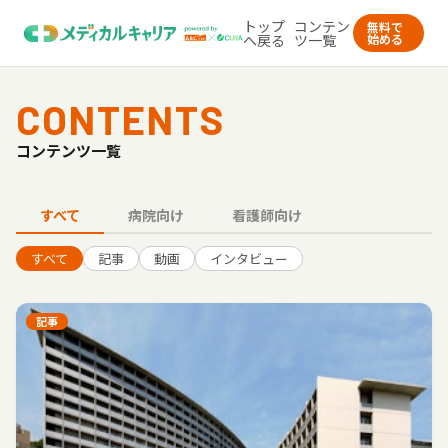
トップ
コンテン
無料で
へ戻る
ツ一覧
始める
CONTENTS
コンテンツ一覧
すべて
病院向け
看護師向け
すべて
記事
動画
インタビュー
記事