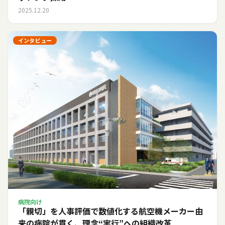
2025.12.20
インタビュー
病院向け
「親切」を人事評価で数値化する――航空機メーカー由
来の病院が貫く、理念“実行”への組織改革