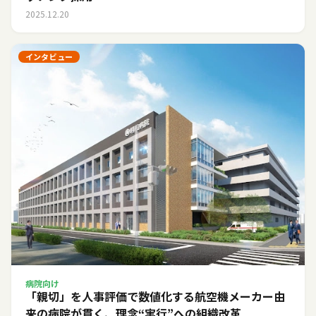
2025.12.20
インタビュー
病院向け
「親切」を人事評価で数値化する――航空機メーカー由
来の病院が貫く、理念“実行”への組織改革