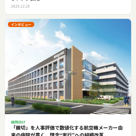
2025.12.20
インタビュー
病院向け
「親切」を人事評価で数値化する――航空機メーカー由
来の病院が貫く、理念“実行”への組織改革