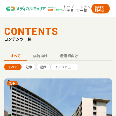
トップ
コンテン
無料で
へ戻る
ツ一覧
始める
CONTENTS
コンテンツ一覧
すべて
病院向け
看護師向け
すべて
記事
動画
インタビュー
記事