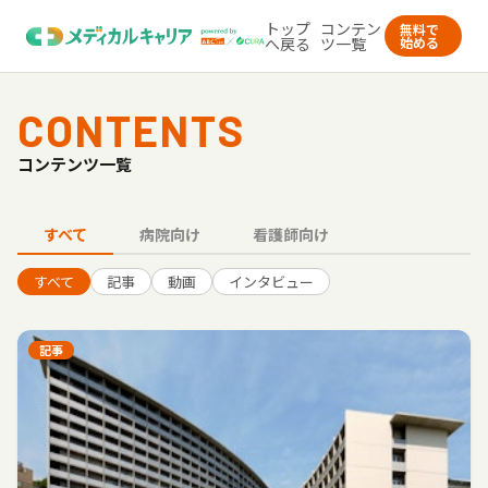
トップ
コンテン
無料で
へ戻る
ツ一覧
始める
CONTENTS
コンテンツ一覧
すべて
病院向け
看護師向け
すべて
記事
動画
インタビュー
記事