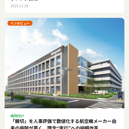
2025.12.20
インタビュー
病院向け
「親切」を人事評価で数値化する――航空機メーカー由
来の病院が貫く、理念“実行”への組織改革