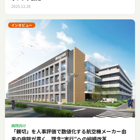
2025.12.20
インタビュー
病院向け
「親切」を人事評価で数値化する――航空機メーカー由
来の病院が貫く、理念“実行”への組織改革