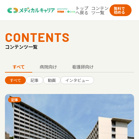
トップ
コンテン
無料で
へ戻る
ツ一覧
始める
CONTENTS
コンテンツ一覧
すべて
病院向け
看護師向け
すべて
記事
動画
インタビュー
記事