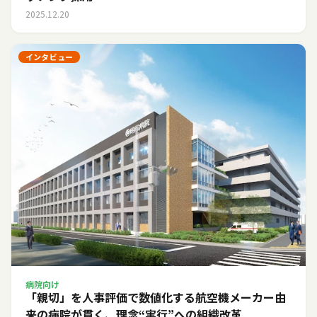
2025.12.20
インタビュー
病院向け
「親切」を人事評価で数値化する――航空機メーカー由
来の病院が貫く、理念“実行”への組織改革