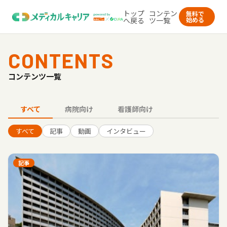
トップ
コンテン
無料で
へ戻る
ツ一覧
始める
CONTENTS
コンテンツ一覧
すべて
病院向け
看護師向け
すべて
記事
動画
インタビュー
記事