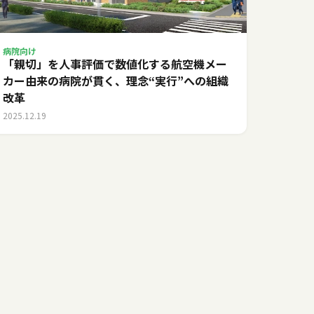
病院向け
「親切」を人事評価で数値化する――航空機メー
カー由来の病院が貫く、理念“実行”への組織
改革
2025.12.19