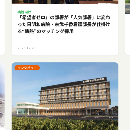
病院向け
「希望者ゼロ」の部署が「人気部署」に変わ
った日――明和病院・末武千香看護部長が仕掛け
る“情熱”のマッチング採用
2025.12.20
インタビュー