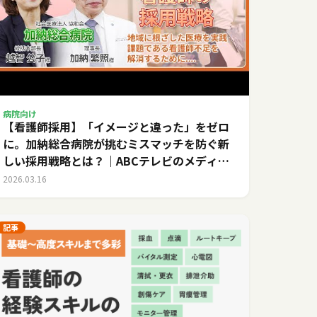
病院向け
【看護師採用】「イメージと違った」をゼロ
に。加納総合病院が挑むミスマッチを防ぐ新
しい採用戦略とは？｜ABCテレビのメディカ
ルキャリア
2026.03.16
記事