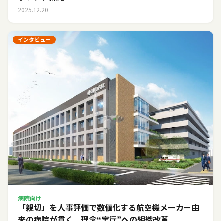
2025.12.20
インタビュー
病院向け
「親切」を人事評価で数値化する――航空機メーカー由
来の病院が貫く、理念“実行”への組織改革