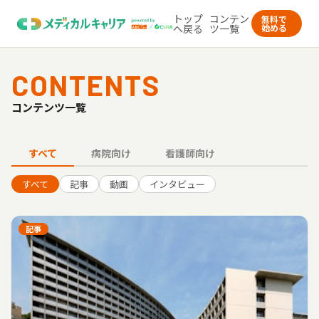
トップ
コンテン
無料で
へ戻る
ツ一覧
始める
CONTENTS
コンテンツ一覧
すべて
病院向け
看護師向け
すべて
記事
動画
インタビュー
記事