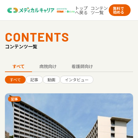
トップ
コンテン
無料で
へ戻る
ツ一覧
始める
CONTENTS
コンテンツ一覧
すべて
病院向け
看護師向け
すべて
記事
動画
インタビュー
記事