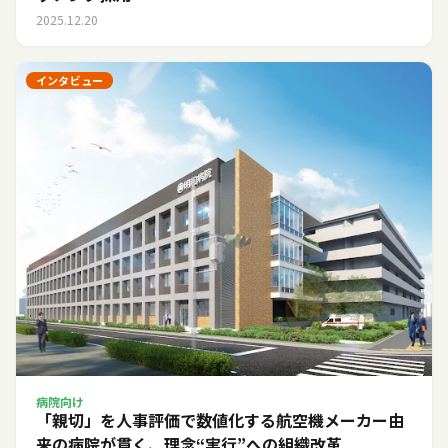
2025.12.20
インタビュー
病院向け
「親切」を人事評価で数値化する――航空機メーカー由
来の病院が貫く、理念“実行”への組織改革