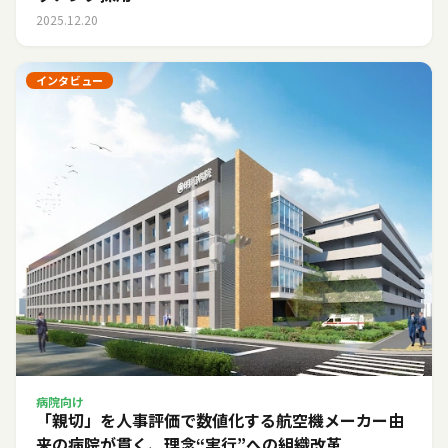
2025.12.20
インタビュー
病院向け
「親切」を人事評価で数値化する――航空機メーカー由
来の病院が貫く、理念“実行”への組織改革