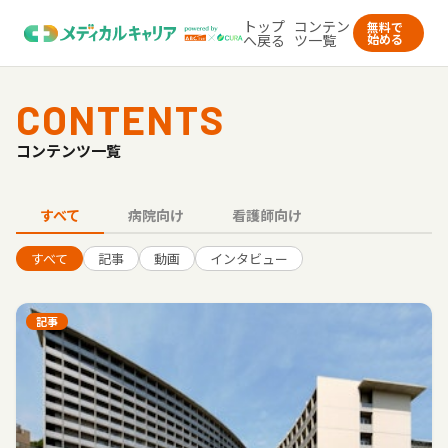
トップ
コンテン
無料で
へ戻る
ツ一覧
始める
CONTENTS
コンテンツ一覧
すべて
病院向け
看護師向け
すべて
記事
動画
インタビュー
記事